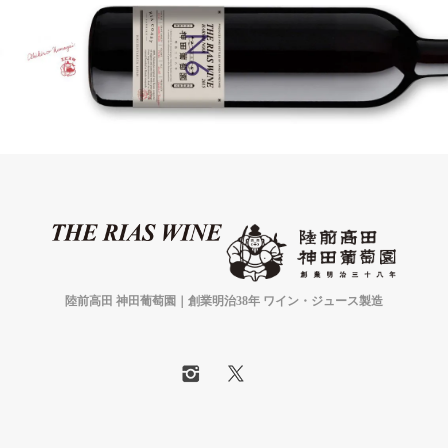
陸前高田 神田葡萄園｜創業明治38年 ワイン・ジュース製造