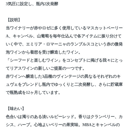
3気圧に設定し、瓶内2次発酵
【説明】
当ワイナリーが赤やロゼに多く使用しているマスカットベーリー
A、キャンベル、山葡萄を毎年仕込んで各アイテムに振り分けて
いく中で、エミリア・ロマーニャのランブルスコという赤の微発
泡ワインから着想を受け醸造したワイン。
「シーフードと楽しむワイン」をコンセプトに掲げる我々にとっ
てリアスワインの新しいご提案の一つです。
赤ワインへ醸造した3品種のヴィンテージの異なるそれぞれのキ
ュヴェをブレンドし瓶内でゆっくりと二次発酵し、さらに貯蔵庫
で瓶熟成を12ヶ月しています。
【味わい】
色合いは濁りのある淡いルビーレッド。香りはクランベリー、カ
シス、ハーブ。心地よいベリーの果実味。MBAとキャンベルの