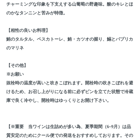
チャーミングな印象を下支えする山葡萄の野趣味。酸のキレとほ
のかなタンニンと苦みが特徴。
【相性の良いお料理】
鮪のタルタル、ペスカトーレ、鮪・カツオの握り、鰯とパプリカ
のマリネ
【その他】
※お願い
抜栓時の温度が高いと吹きこぼれます。開栓時の吹きこぼれを避
けるため、お召し上がりになる前に必ずビンを立てた状態で冷蔵
庫で良く冷やし、開栓時はゆっくりとお開け下さい。
【※重要 当ワインは生詰めが多い為、夏季期間（6~9月）は品
質安定のためにクール便での発送をおすすめしております。その