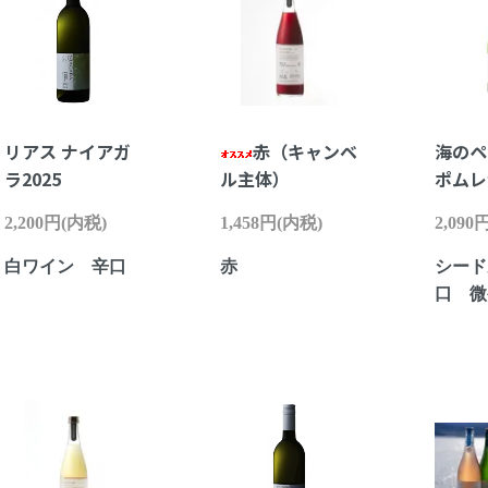
リアス ナイアガ
赤（キャンベ
海の
ラ2025
ル主体）
ポムレ
2,200円(内税)
1,458円(内税)
2,090
白ワイン 辛口
赤
シード
口 微