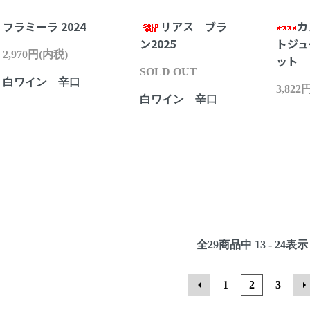
フラミーラ 2024
リアス ブラ
カ
ン2025
トジュ
2,970円(内税)
ット
SOLD OUT
白ワイン 辛口
3,822
白ワイン 辛口
全
29
商品中
13 - 24
表示
1
2
3