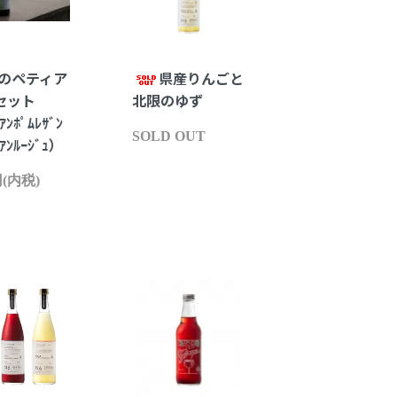
のペティア
県産りんごと
本セット
北限のゆず
ｱﾝﾎﾟﾑﾚｻﾞﾝ
SOLD OUT
ｱﾝﾙｰｼﾞｭ）
円(内税)