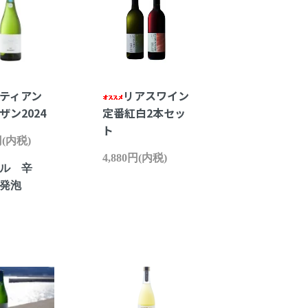
ペティアン
リアスワイン
ザン2024
定番紅白2本セッ
ト
円(内税)
4,880円(内税)
ル 辛
発泡