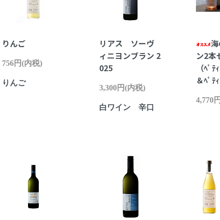
りんご
リアス ソーヴ
海
ィニヨンブラン 2
ン2
756円(内税)
025
（ﾍﾟﾃｨ
＆ﾍﾟﾃｨ
りんご
3,300円(内税)
4,770
白ワイン 辛口